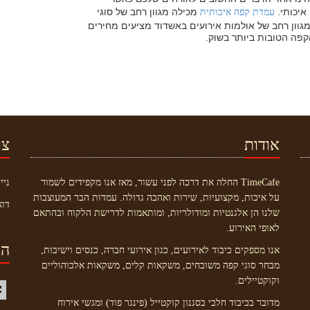
איכותי.
מכילה מגוון רחב של סוגי
עמדת קפה איכותית
גוון רחב של אולמות אירועים באשדוד מציעים מחירים
קפה הטובות ביותר בשוק.
אודות
צו
TimeCafe החלה את דרכה לפני עשור, מאז אנו מקפידים לשמור
ניי
על איכות, מקצועיות, שירות ואהבה גדולה. עמדות הבר המעוצבות
דוא
שלנו הן אלגנטיות ומודולריות, ומותאמות לדרישת הלקוח ובהתאם
לאופי האירוע.
הי
אנו מספקים כיבוד לאירועים, כגון אירועי חברה, כנסים וישיבות,
מבחר סוגי קפה משובחים, משקאות קלים, משקאות אלכוהוליים
וקוקטיילים.
מדובר בכיבוד חלבי בסגנון קוקטייל (פינגר פוד) ומגשי אירוח