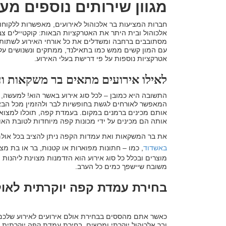
מגוון שירותים נוספים מע
חברות המציעות בר אלכוהול לאירועים, מאפשרות ללקוחות
אלכוהול ובית היתר את האטרקציות הבאות: קוקטיילים צבע
מסתובבים ברחבה ומשדלים את כל אורחי האירוע לשתות ש
עם המון קשים ממש כמו בתאילנד, ממתקים ונשנושים על ה
אטרקציות נוספות על פי דרישת בעלי האירוע.
לאילו אירועים מתאים בר משקאות ו
התשובה היא כמובן – לכל סוג אירוע באשר הוא! למעשה, 
המאפשר לאורחים לגשת בחופשיות לבר ולהזמין מכל הבא לי
אותם מכינים ברמנים במקום. בעמדת קפה, תוכלו למצוא 
אותה הם מכינים על ידי מכונות קפה מיוחדות לטובת האו
את בר המשקאות ואת עמדות הקפה ניתן להציב בכל אולם
באשדוד
, כמו – חתונות מפוארות או קטנות, בר או בת מצו
מוצרים ובכלל כל סוג אירוע הוא הזדמנות מצוינת ליהנות
משובח שיישפך כמים כל הערב.
בחירת עמדת קפה יוקרתית לאול
כאשר אתם מהססים בבחירת אולם אירועים לאירוע שלכם
ובר אלכוהול יוקרתי ומרשים. בחירת עמדת קפה יוקרתית