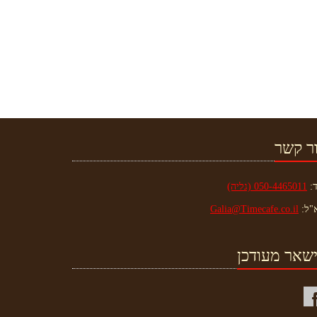
ר קשר
ד:
050-4465011 (גליה)
"ל:
Galia@Timecafe.co.il
שאר מעודכן