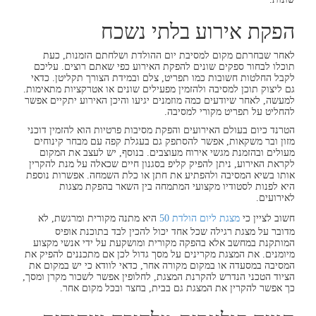
הפקת אירוע בלתי נשכח
לאחר שבחרתם מקום למסיבת יום ההולדת ושלחתם הזמנות, כעת
תוכלו לבחור ספקים שונים להפקת האירוע כפי שאתם רוצים. עליכם
לקבל החלטות חשובות כמו תפריט, צלם ובמידת הצורך תקליטן. כדאי
גם ליצוק תוכן למסיבה ולהזמין מפעילים שונים או אטרקציות מתאימות.
למעשה, לאחר שיודעים כמה מוזמנים יגיעו והיכן האירוע יתקיים אפשר
להחליט על תפריט מקורי למסיבה.
הטרנד כיום בעולם האירועים והפקת מסיבות פרטיות הוא להזמין דוכני
מזון ובר משקאות, אפשר להסתפק גם בעגלת קפה עם מבחר קינוחים
מעולים ובהזמנת מגשי אירוח מעוצבים. בנוסף, יש לעצב את המקום
לקראת האירוע, ניתן להפיק קליפ בסגנון חיים שכאלה על מנת להקרין
אותו בשיא המסיבה ולהפתיע את חתן או כלת השמחה. אפשרות נוספת
היא לפנות לסטודיו מקצועי המתמחה בין השאר בהפקת מצגות
לאירועים.
חשוב לציין כי
מצגת ליום הולדת 50
היא מתנה מקורית ומרגשת, לא
מדובר על מצגת רגילה שכל אחד יכול להכין לבד בתוכנת אופיס
המותקנת במחשב אלא בהפקה מקורית ומושקעת על ידי אנשי מקצוע
מיומנים. את המצגת מקרינים על מסך גדול לכן אם מתכננים להפיק את
המסיבה במסעדה או במקום מקורה אחר, כדאי לוודא כי יש במקום את
הציוד הטכני הנדרש להקרנת המצגת, לחלופין אפשר לשכור מקרן ומסך,
כך אפשר להקרין את המצגת גם בבית, בחצר ובכל מקום אחר.