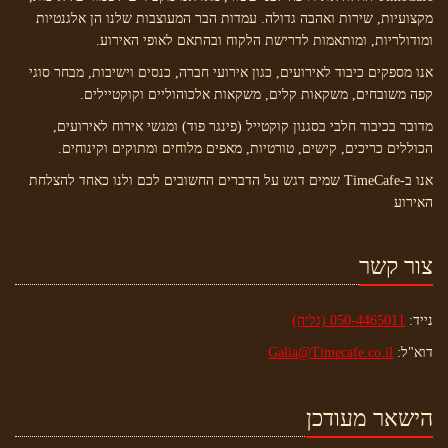
מקצועיות, שירות ואהבה גדולה. עמדות הבר המעוצבות שלנו הן אלגנטיות
ומודולריות, ומותאמות לדרישת הלקוח ובהתאם לאופי האירוע.
אנו מספקים כיבוד לאירועים, כגון אירועי חברה, כנסים וישיבות, מבחר סוגי
קפה משובחים, משקאות קלים, משקאות אלכוהוליים וקוקטיילים.
מדובר בכיבוד חלבי בסגנון קוקטייל (פינגר פוד) ומגשי אירוח לאירועים,
הכוללים כריכים, קישים, טורטיות, מאפים מלוחים ומתוקים וקינוחים.
אנו ב-TimeCafe שמים דגש על הדברים החשובים לכם ולנו כאחד להצלחת
האירוע
צור קשר
נייד:
050-4465011 (גליה)
דוא"ל:
Galia@Timecafe.co.il
הישאר מעודכן