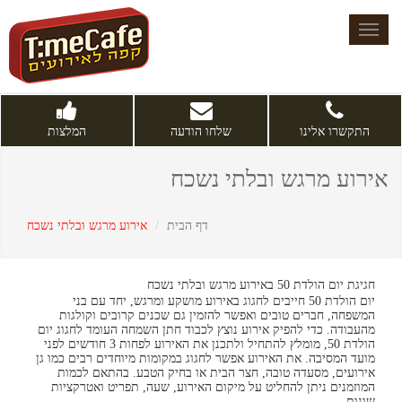
Toggle
navigation
התקשרו אלינו
שלחו הודעה
המלצות
אירוע מרגש ובלתי נשכח
דף הבית
אירוע מרגש ובלתי נשכח
חגיגת יום הולדת 50 באירוע מרגש ובלתי נשכח
יום הולדת 50 חייבים לחגוג באירוע מושקע ומרגש, יחד עם בני
המשפחה, חברים טובים ואפשר להזמין גם שכנים קרובים וקולגות
מהעבודה. כדי להפיק אירוע נוצץ לכבוד חתן השמחה העומד לחגוג יום
הולדת 50, מומלץ להתחיל ולתכנן את האירוע לפחות 3 חודשים לפני
מועד המסיבה. את האירוע אפשר לחגוג במקומות מיוחדים רבים כמו גן
אירועים, מסעדה טובה, חצר הבית או בחיק הטבע. בהתאם לכמות
המוזמנים ניתן להחליט על מיקום האירוע, שעה, תפריט ואטרקציות
שונות.