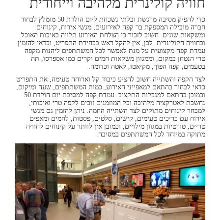
חוויה קולינרית מלהיבה וייחודית
כדי להפיק מסיבה מרגשת ובלתי נשכחת ליום הולדת 50 מומלץ לבחור
חברה מובילה המספקת בר קפה לאירועים, מגשי אירוח, קינוחים
ומשקאות שונים. חשוב לזכור כי הצלחת האירוע תלויה באיכות האוכל
ובחוויה הקולינרית. לכן, אין להקל ראש בבחירת התפריט, וכדאי להזמין
עמדת קפה מקצועית על מנת לאפשר לכל המשתתפים ליהנות מקפה
טרי הנטחן במקום, וממגוון משקאות חמים וקרים כמו אספרסו, תה
בטעמים, קפה הפוך, מקיאטו, לאטה וכדומה.
לצד הקפה והשתייה חשוב להציע כיבוד קל וארוחה טעימה, את התפריט
כדאי לבחור בהתאם למאפייני האירוע, כמות המשתתפים, שעה ומיקום,
וכמובן בהתאם למגבלות התקציב. עמדת קפה למסיבת יום הולדת 50
נחשבת לאטרקציה מלהיבה וכל המוזמנים זוכים לקפה טרי ואיכותי,
למבחר קינוחים מתוקים לצד השתייה החמה. ניתן להזמין גם מגשי
אירוח עם כריכים טעימים, קישים, סלטים, פסטות, לחמים ומאפים
טריים, טורטיות במגוון מילויים, וכמובן אין לוותר על קינוחים לחוויה
מתוקה במיוחד לכל המשתתפים במסיבה.