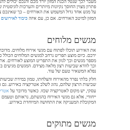
מעבר לכך שנטל הכנת המזון יורד מכם והנכם יכולים לה
פתרון מצוין החוסך נקיונות מיותרים והערכות לוגיסטית ש
על מגש אחד גדול המשמש את האורחים – כך שאינכם צרי
המזון למיטב האורחים. אם כן, עם איזה
כיבוד לאירועים
נ
מגשים מלוחים
את האירוע תוכלו לפתוח עם מגשי אירוח מלוחים. מדובר 
ידכם. כיום מוצע תפריט נרחב למגשים המלוחים הכולל כר
מספר מגשים וכך לגוון את התפריט המוצע לאורחים. את
וכך לוודא שביעות רצון מלאה מצידם. המגשים מגיעים 
נפלא המשאיר טעם של עוד.
חלק בלתי נפרד מהאירוח והצלחתו, טמון במידת שביעות
שביעות הרצון שלהם, נהוג לשלב אטרקציה באירוע. גם 
עסקי, יש מקום לאטרקציה שכזו. כאשר מדובר על
אטרקצ
ייחודי, אלא גם מגשי האירוח בהגשתם, נראותם וטעמם ה
המקובלת המעניקה את התחושה המיוחדת באירוע.
מגשים מתוקים