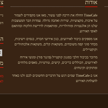
אודות
צו
TimeCafe החלה את דרכה לפני עשור, מאז אנו מקפידים לשמור
ניי
על איכות, מקצועיות, שירות ואהבה גדולה. עמדות הבר המעוצבות
דוא
שלנו הן אלגנטיות ומודולריות, ומותאמות לדרישת הלקוח ובהתאם
לאופי האירוע.
הי
אנו מספקים כיבוד לאירועים, כגון אירועי חברה, כנסים וישיבות,
מבחר סוגי קפה משובחים, משקאות קלים, משקאות אלכוהוליים
וקוקטיילים.
מדובר בכיבוד חלבי בסגנון קוקטייל (פינגר פוד) ומגשי אירוח
מי
לאירועים, הכוללים כריכים, קישים, טורטיות, מאפים מלוחים
ומתוקים וקינוחים.
אנו ב-TimeCafe שמים דגש על הדברים החשובים לכם ולנו כאחד
מא
להצלחת האירוע
לאי