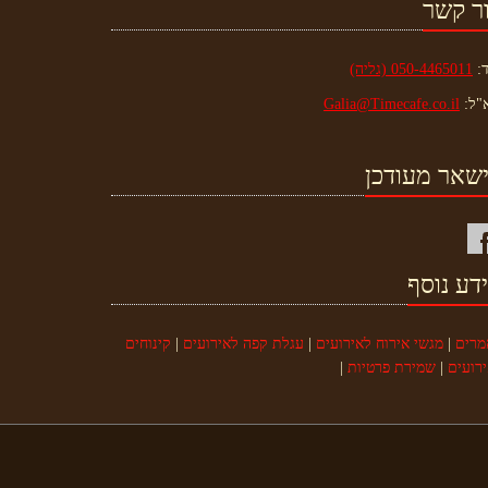
ר קשר
ד:
050-4465011 (גליה)
"ל:
Galia@Timecafe.co.il
שאר מעודכן
דע נוסף
מרים
|
מגשי אירוח לאירועים
|
עגלת קפה לאירועים
|
קינוחים
רועים
|
שמירת פרטיות
|