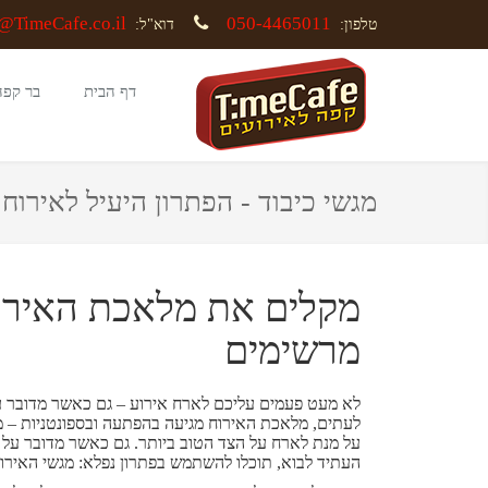
@TimeCafe.co.il
050-4465011
טלפון:
דוא"ל:
דף הבית
בר קפה
מגשי כיבוד - הפתרון היעיל לאירוח
מקלים את מלאכת האירוח
מרשימים
לא מעט פעמים עליכם לארח אירוע – גם כאשר מדובר על
לעתים, מלאכת האירוח מגיעה בהפתעה ובספונטניות – מה
על מנת לארח על הצד הטוב ביותר. גם כאשר מדובר על 
העתיד לבוא, תוכלו להשתמש בפתרון נפלא: מגשי האירוח