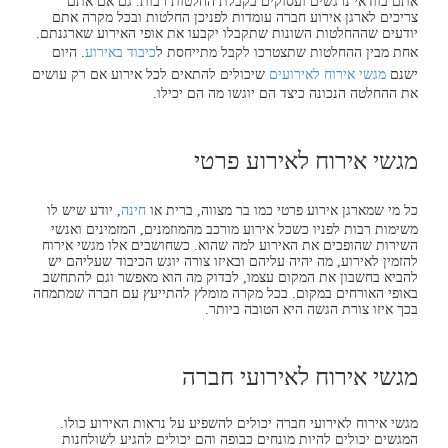
אתם בוודאי נרגשים ועסוקים בקבלת החלטות רבות. גם אם אתם
צריכים לארגן אירוע חברה עומדות לפניכן החלטות ובכל מקרה אתם
יודעים שההחלטות השונות שתקבלו יקבעו את אופי האירוע שארגנתם.
אחת מבין ההחלטות שתצטרכו לקבל מתייחסת ל
כיבוד באירוע
. היום
ישנם
מגשי אירוח לאירועים
שיכולים להתאים לכל אירוע אם רק עושים
את ההחלטה הנכונה כיצד הם יוגשו מה הם יכילו.
מגשי אירוח לאירוע פרטי
כל מי שמארגן אירוע פרטי כמו בר מצווה, ברית או
חינה
, יודע שיש לו
משימות רבות לפניו כשכל אירוע מורכב מהמוזמנים, המזמינים ואנשי
השירות שהופכים את האירוע למה שהוא. כשחושבים אלו מגשי אירוח
להזמין לאירוע, מה יהיה עליהם ובאיזו צורה יוגש הכיבוד שעליהם יש
להביא בחשבון את המקום עצמו, לבדוק מה הוא מאפשר וגם להתחשב
באופי האורחים במקום. בכל מקרה מומלץ להתייעץ עם חברה שמתמחה
בכך איזו צורת הגשה היא הטובה ביותר.
מגשי אירוח לאירועי חברה
מגשי אירוח לאירועי חברה יכולים להשפיע על נראות האירוע כולו.
המגשים יכולים להיות מונחים כבופה והם יכולים להגיע לשולחנות