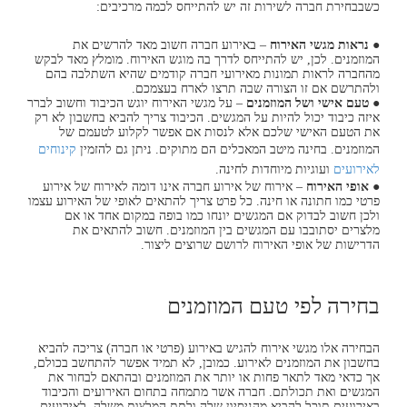
כשבבחירת חברה לשירות זה יש להתייחס לכמה מרכיבים:
●
נראות מגשי האירוח
– באירוע חברה חשוב מאד להרשים את
המוזמנים. לכן, יש להתייחס לדרך בה מוגש האירוח. מומלץ מאד לבקש
מהחברה לראות תמונות מאירועי חברה קודמים שהיא השתלבה בהם
ולהתרשם אם זו הצורה שבה תרצו לארח בעצמכם.
●
טעם אישי ושל המוזמנים
– על מגשי האירוח יוגש הכיבוד וחשוב לברר
איזה כיבוד יכול להיות על המגשים. הכיבוד צריך להביא בחשבון לא רק
את הטעם האישי שלכם אלא לנסות אם אפשר לקלוע לטעמם של
המוזמנים. בחינה מיטב המאכלים הם מתוקים. ניתן גם להזמין
קינוחים
לאירועים
ועוגיות מיוחדות לחינה.
●
אופי האירוח
– אירוח של אירוע חברה אינו דומה לאירוח של אירוע
פרטי כמו חתונה או חינה. כל פרט צריך להתאים לאופי של האירוע עצמו
ולכן חשוב לבדוק אם המגשים יונחו כמו בופה במקום אחד או אם
מלצרים יסתובבו עם המגשים בין המוזמנים. חשוב להתאים את
הדרישות של אופי האירוח לרושם שרוצים ליצור.
בחירה לפי טעם המוזמנים
הבחירה אלו מגשי אירוח להגיש באירוע (פרטי או חברה) צריכה להביא
בחשבון את המוזמנים לאירוע. כמובן, לא תמיד אפשר להתחשב בכולם,
אך כדאי מאד לתאר פחות או יותר את המוזמנים ובהתאם לבחור את
המגשים ואת תכולתם. חברה אשר מתמחה בתחום האירועים והכיבוד
באירועים תוכל להביא מהניסיון שלה ולתת המלצות משלה. לאירועים