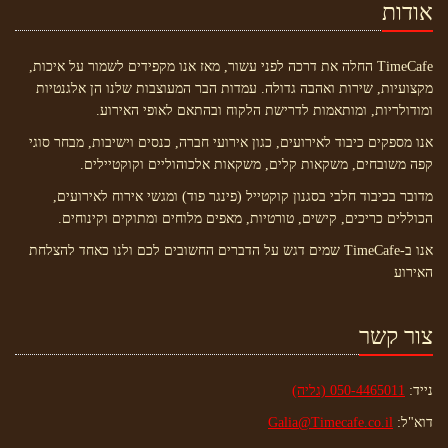
אודות
TimeCafe החלה את דרכה לפני עשור, מאז אנו מקפידים לשמור על איכות,
מקצועיות, שירות ואהבה גדולה. עמדות הבר המעוצבות שלנו הן אלגנטיות
ומודולריות, ומותאמות לדרישת הלקוח ובהתאם לאופי האירוע.
אנו מספקים כיבוד לאירועים, כגון אירועי חברה, כנסים וישיבות, מבחר סוגי
קפה משובחים, משקאות קלים, משקאות אלכוהוליים וקוקטיילים.
מדובר בכיבוד חלבי בסגנון קוקטייל (פינגר פוד) ומגשי אירוח לאירועים,
הכוללים כריכים, קישים, טורטיות, מאפים מלוחים ומתוקים וקינוחים.
אנו ב-TimeCafe שמים דגש על הדברים החשובים לכם ולנו כאחד להצלחת
האירוע
צור קשר
נייד:
050-4465011 (גליה)
דוא"ל:
Galia@Timecafe.co.il