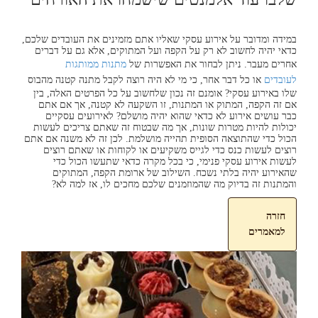
במידה ומדובר על אירוע עסקי שאליו אתם מזמינים את העובדים שלכם,
כדאי יהיה לחשוב לא רק על הקפה ועל המתוקים, אלא גם על דברים
אחרים מעבר. ניתן לבחור את האפשרות של
מתנות ממותגות
לעובדים
או כל דבר אחר, כי מי לא היה רוצה לקבל מתנה קטנה מהבוס
שלו באירוע עסקי? אומנם זה נכון שלחשוב על כל הפרטים האלה, בין
אם זה הקפה, המתוק או המתנות, זו השקעה לא קטנה, אך אם אתם
כבר עושים אירוע לא כדאי שהוא יהיה מושלם? לאירועים עסקיים
יכולות להיות מטרות שונות, אך מה שבטוח זה שאתם צריכים לעשות
הכול כדי שהתוצאה הסופית תהייה מושלמת. לכן זה לא משנה אם אתם
רוצים לעשות כנס כדי לגייס משקיעים או לקוחות או שאתם רוצים
לעשות אירוע עסקי פנימי, כי בכל מקרה כדאי שתעשו הכול כדי
שהאירוע יהיה בלתי נשכח. השילוב של ארומת הקפה, המתוקים
והמתנות זה בדיוק מה שהמוזמנים שלכם מחכים לו, אז למה לא?
חזרה
למאמרים