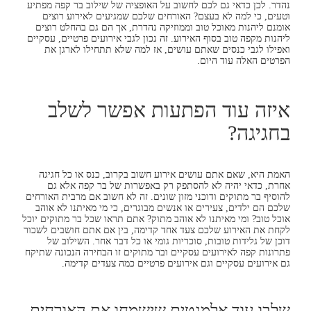
נהדר. לכן כדאי גם לכם לחשוב על האופציה של שילוב בר קפה מפתיע
וטעים, כי למה לא בעצם? האורחים שלכם שמגיעים לאירוע רוצים
אומנם ליהנות מאוכל טוב וממוזיקה נהדרת, אך הם גם בהחלט רוצים
ליהנות מקפה טוב בסוף האירוע. זה נכון לגבי אירועים פרטיים, עסקיים
ואפילו לגבי כנסים שאתם עושים, אז למה שלא תתחילו לארגן את
הפרטים האלה עוד היום.
איזה עוד הפתעות אפשר לשלב
בחגיגה?
האמת היא, שאם אתם עושים אירוע חשוב בקרוב, כנס או כל חגיגה
אחרת, כדאי יהיה לא להסתפק רק באפשרות של בר קפה אלא גם
להוסיף בר מתוקים ודוכני מזון שונים. זה לא חשוב אם מרבית האורחים
שלכם הם ילדים, צעירים או אנשים מבוגרים, כי מי מאיתנו לא אוהב
אוכל טוב? ומי מאיתנו לא אוהב מתוק? אתם תראו שכל בר מתוקים יוכל
לקחת את האירוע שלכם צעד אחד קדימה, בין אם אתם חושבים לשכור
דוכן של גלידות טובות, סוכריות גומי או כל דבר אחר. השילוב של
פתרונות קפה לאירועים עסקיים ובר מתוקים זו הבחירה הנכונה שתיקח
גם אירועים עסקיים וגם אירועים פרטיים כמה צעדים קדימה.
שלבו עוד אלמנטים שישמחו את האורחים