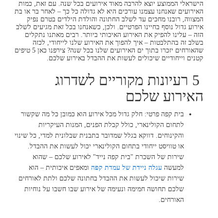
הישראלי הממוצע יוצא להרבה מאוד אירועים בכל שנה. עם זאת, כמות
האירועים שאנחנו עצמנו עורכים היא לא גדולה כל כך – לאחר בר או בת
המצווה, רובנו מחכים עד לשלב החתונה והולדת הילדים בטרם נפיק
אירוע גדול נוסף בחיינו הפרטיים. ולכן, כשאנחנו בכל זאת מגיעים לשלב
הזה – עלינו להפיק את האירוע האיכותי ביותר. רבים מאתנו נתקלים
בשלב זה בהתלבטות – איך להפוך את האירוע שלנו לייחודי, לכזה
שהאורחים יזכרו בתוך ים האירועים שלנו בכל שנה? צירפנו כאן 5 טיפים
קטנים וייחודיים שיכולים לעשות את ההבדל באירוע שלכם.
5 רעיונות מקוריים לשדרוג
האירוע שלכם
בית קפה פרטי: חלק גדול מכל אירוע הוא כמובן כל מה שקשור
לתחום הקולינארי, כולל קבלת הפנים, המנות העיקריות
והקינוחים. דווקא בגלל שמדובר בתבנית שבלונית למדי, כל שינוי
או טוויסט ייחודי בתחום הקולינארי יכול לעשות את ההבדל.
שירות של השכרת "בית קפה נייד" לאירוע שלכם – שהוא
למעשה
עגלה ניידת של עמדת קפה
ומאפים איכותית – הוא
שירות שיכול לעשות את ההבדל בחתונה שלכם ולתת לאורחים
שלכם תחושה חמימה ונעימה של אירוע שבו חשבו על נוחיות
האורחים.