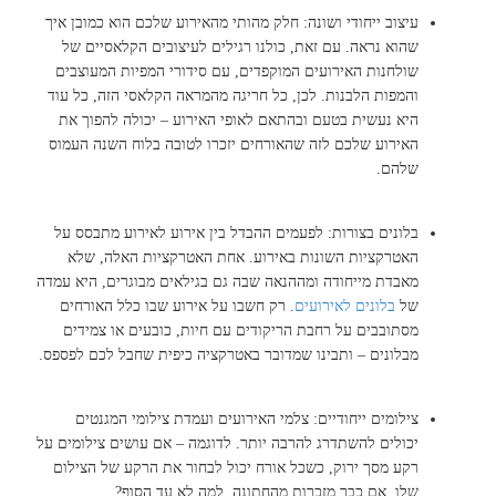
עיצוב ייחודי ושונה: חלק מהותי מהאירוע שלכם הוא כמובן איך
שהוא נראה. עם זאת, כולנו רגילים לעיצובים הקלאסיים של
שולחנות האירועים המוקפדים, עם סידורי המפיות המעוצבים
והמפות הלבנות. לכן, כל חריגה מהמראה הקלאסי הזה, כל עוד
היא נעשית בטעם ובהתאם לאופי האירוע – יכולה להפוך את
האירוע שלכם לזה שהאורחים יזכרו לטובה בלוח השנה העמוס
שלהם.
בלונים בצורות: לפעמים ההבדל בין אירוע לאירוע מתבסס על
האטרקציות השונות באירוע. אחת האטרקציות האלה, שלא
מאבדת מייחודה ומההנאה שבה גם בגילאים מבוגרים, היא עמדה
של
בלונים לאירועים
. רק חשבו על אירוע שבו כלל האורחים
מסתובבים על רחבת הריקודים עם חיות, כובעים או צמידים
מבלונים – ותבינו שמדובר באטרקציה כיפית שחבל לכם לפספס.
צילומים ייחודיים: צלמי האירועים ועמדת צילומי המגנטים
יכולים להשתדרג להרבה יותר. לדוגמה – אם עושים צילומים על
רקע מסך ירוק, כשכל אורח יכול לבחור את הרקע של הצילום
שלו. אם כבר מזכרות מהחתונה, למה לא עד הסוף?