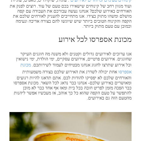
קינוחים טעימים ומיוחדים לאירועים
. עוגות, שוקולדים, מאפים, עוגיות
ועוד מגוון רחב של קינוחים שישאירו בכם טעם של עוד. רוצים לפנק את
האורחים באירוע שלכם? אנחנו נעשה עבורכם את העבודה עם קפה
מושלם ומשהו מתוק בצידו. אנו מתחייבים להעניק לאורחים שלכם את
הקפה והקינוח הטובים ביותר שיש שיוגשו להם בצורה אדיבה ונעימה
וכמובן עם טעם מתוק ביותר.
מכונת אספרסו לכל אירוע
אנו ערוכים לאירועים גדולים וקטנים ולא משנה מה חוגגים העיקר
שחוגגים. אירועים פרטיים, אירועים עסקיים, ימי הולדת, ימי נישואין
וכל אירוע שתרצו לחגוג אנחנו מבטיחים לעמוד לשירותכם.
מכונת
אספרסו
אחת יכולה לשדרג את האירוע שלכם בצורה משמעותית
והאורחים שלכם לא יפסיקו להודות לכם. אתם תדאגו להיות רגועים
ומאושרים באירוע שלכם- אנחנו כבר נדאג לכל השאר. מכונת אספרסו
כבר הפכה מזמן לפריט חובה בכל בית ומאז אף אחד כבר לא מוכן
להתפשר על טעם הקפה שהוא כל כך אוהב, אז מעכשיו אפשר ליהנות
מהטעם הזה גם באירועים.