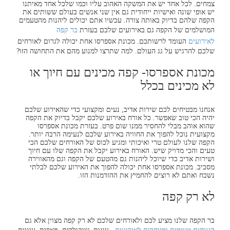
צמחים. לכל אחד יש את המשקה האהוב עליו וכמו שלכל אחד מאיתנו
יש אופי שונה ואישיות ייחודית גם אין שני אנשים בעולם ששותים את
הקפה שלהם בדיוק באותה צורה. עכשיו אתם יכולים ליהנות מהטעמים
המושלמים של הקפה גם באירועים שלכם בעזרת
בר קפה
לאירועים
העומד לרשותכם. מכונת אספרסו אחת יכולה לגרום לאורחים
שלכם להרגיש על גג העולם. למה שתרצו למנוע מהם את התחושה הזו?
מכונת אספרסו- קפה מכינים עם חיוך או
לא מכינים בכלל
אנחנו מבטיחים לכם שירות אדיב, נעים ומקצועי כדי שהאירוע שלכם
יהיה הכי טוב שאפשר. כל אורח באירוע שלכם יקבל בדיוק את הקפה
שהוא אוהב מבלי להחסיר ממנו שום פרט. בעזרת מכונת אספרסו
מקצועית נוכל להפוך את החוויה באירוע שלכם לנעימה הרבה יותר.
הקפה שלנו לעולם טרי ואיכותי ומגיע לכוס של האורחים שלכם הכי
טעים והכי מדויק שיש. האורח באירוע יקבל את הקפה שלו עם חיוך
ושירות אדיב כדי שיוכל ליהנות גם מהטעם של הקפה וגם מהאווירה
מסביב. מכונת אספרסו אחת יכולה להפוך את האירוע שלכם לבלתי
נשכח ואתם לא רוצים להחמיץ את ההזדמנות הזו.
לא רק קפה
בר הקפה שלנו מציע לכם ולאורחים שלכם לא רק קפה מצוין אלא גם