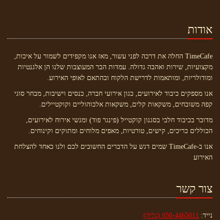
אודות
TimeCafe החלה את דרכה לפני עשור, מאז אנו מקפידים לשמור על איכות,
מקצועיות, שירות ואהבה גדולה. עמדות הבר המעוצבות שלנו הן אלגנטיות
ומודולריות, ומותאמות לדרישת הלקוח ובהתאם לאופי האירוע.
אנו מספקים כיבוד לאירועים, כגון אירועי חברה, כנסים וישיבות, מבחר סוגי
קפה משובחים, משקאות קלים, משקאות אלכוהוליים וקוקטיילים.
מדובר בכיבוד חלבי בסגנון קוקטייל (פינגר פוד) ומגשי אירוח לאירועים,
הכוללים כריכים, קישים, טורטיות, מאפים מלוחים ומתוקים וקינוחים.
אנו ב-TimeCafe שמים דגש על הדברים החשובים לכם ולנו כאחד להצלחת
האירוע
צור קשר
נייד:
050-4465011 (גליה)