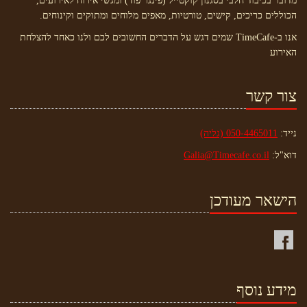
מדובר בכיבוד חלבי בסגנון קוקטייל (פינגר פוד) ומגשי אירוח לאירועים,
הכוללים כריכים, קישים, טורטיות, מאפים מלוחים ומתוקים וקינוחים.
אנו ב-TimeCafe שמים דגש על הדברים החשובים לכם ולנו כאחד להצלחת
האירוע
צור קשר
נייד:
050-4465011 (גליה)
דוא"ל:
Galia@Timecafe.co.il
הישאר מעודכן
מידע נוסף