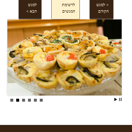
< למגש
לרשימת
למגש
הקודם
המגשים
הבא >