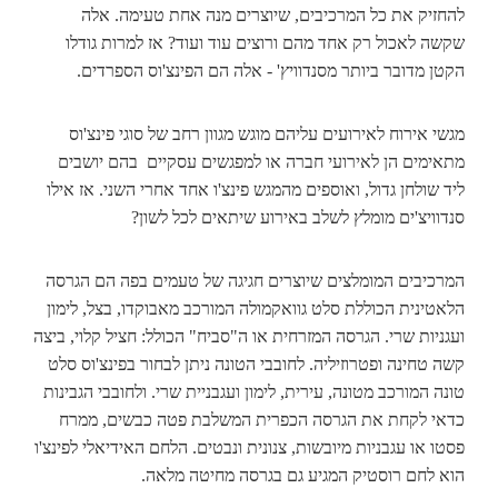
להחזיק את כל המרכיבים, שיוצרים מנה אחת טעימה. אלה
שקשה לאכול רק אחד מהם ורוצים עוד ועוד? אז למרות גודלו
הקטן מדובר ביותר מסנדוויץ' - אלה הם הפינצ'וס הספרדים.
מגשי אירוח לאירועים עליהם מוגש מגוון רחב של סוגי פינצ'וס
מתאימים הן לאירועי חברה או למפגשים עסקיים בהם יושבים
ליד שולחן גדול, ואוספים מהמגש פינצ'ו אחד אחרי השני. אז אילו
סנדוויצ'ים מומלץ לשלב באירוע שיתאים לכל לשון?
המרכיבים המומלצים שיוצרים חגיגה של טעמים בפה הם הגרסה
הלאטינית הכוללת סלט גוואקמולה המורכב מאבוקדו, בצל, לימון
ועגניות שרי. הגרסה המזרחית או ה"סביח" הכולל: חציל קלוי, ביצה
קשה טחינה ופטרוזיליה. לחובבי הטונה ניתן לבחור בפינצ'וס סלט
טונה המורכב מטונה, עירית, לימון ועגבניית שרי. ולחובבי הגבינות
כדאי לקחת את הגרסה הכפרית המשלבת פטה כבשים, ממרח
פסטו או עגבניות מיובשות, צנונית ונבטים. הלחם האידיאלי לפינצ'ו
הוא לחם רוסטיק המגיע גם בגרסה מחיטה מלאה.