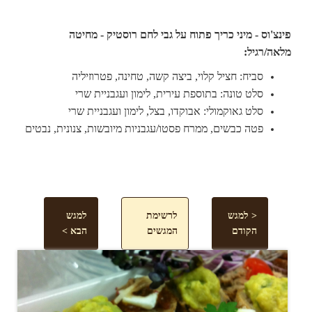
פינצ'וס - מיני כריך פתוח על גבי לחם רוסטיק - מחיטה
מלאה/רגיל:
סביח: חציל קלוי, ביצה קשה, טחינה, פטרוזיליה
סלט טונה: בתוספת עירית, לימון ועגבניית שרי
סלט גאוקמולי: אבוקדו, בצל, לימון ועגבניית שרי
פטה כבשים, ממרח פסטו/עגבניות מיובשות, צנונית, נבטים
< למגש
לרשימת
למגש
הקודם
המגשים
הבא >